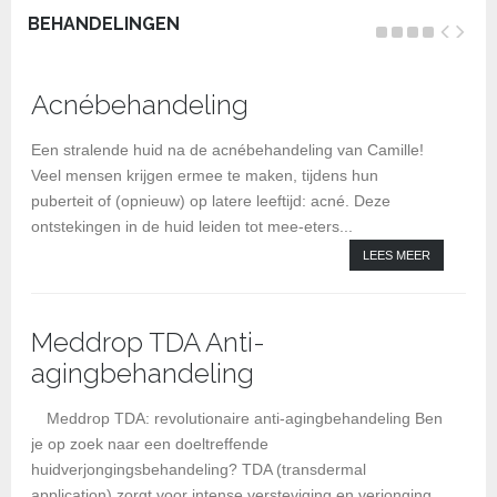
BEHANDELINGEN
Acnébehandeling
BI
be
Een stralende huid na de acnébehandeling van Camille!
Veel mensen krijgen ermee te maken, tijdens hun
puberteit of (opnieuw) op latere leeftijd: acné. Deze
ontstekingen in de huid leiden tot mee-eters...
LEES MEER
Meddrop TDA Anti-
agingbehandeling
Kl
Meddrop TDA: revolutionaire anti-agingbehandeling Ben
je op zoek naar een doeltreffende
huidverjongingsbehandeling? TDA (transdermal
application) zorgt voor intense versteviging en verjonging