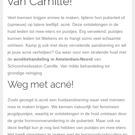
van Camille!
Veel mensen krijgen ermee te maken, tijdens hun puberteit of
(opnieuw) op latere leeftijd: acné. Deze ontstekingen in de
huid leiden tot mee-eters en puistjes. Erg vervelend; puistjes
kunnen leiden tot littekens en er hangt soms veel schaamte
omheen. Kamp jij ook met deze vervelende aandoening en wil
je jouw acné verhelpen? Ga weer voor een stralende huid met
de
acnébehandeling in Amsterdam-Noord
van
Schoonheidssalon Camille. Van milde behandeling tot
grondige reiniging.
Weg met acné!
Zoals gezegd is acné een huidaandoening waar veel mensen
mee te maken krijgen. We kennen natuurlijk het fenomeen
jeugdpuistjes, waarbij er ontstekingen in de huid ontstaan door
de grote hormoonverandering in de puberteit. Maar ook na
deze leeftijd kun je nog last hebben van puistjes en mee-eters.
Het heeft simpelweg te maken met de hormoonhuishouding en