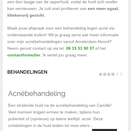
een dun laagje van de opperhuid, zodat de huid zich sneller
kan vernieuwen. Je zult snel profiteren van
een meer egaal,
littekenvrij gezicht
.
Maak jouw afspraak voor een behandeling tegen acné via
onderstaande button! Wil je graag eerst wat meer informatie
over mijn acnébehandelingen vanuit Amsterdam-Noord?
Neem gerust contact op via tel.
06 15 51 90 37
of het
contactformulier
. Ik vertel jou graag meer.
BEHANDELINGEN
Acnébehandeling
BI
be
Een stralende huid na de acnébehandeling van Camille!
Veel mensen krijgen ermee te maken, tijdens hun
puberteit of (opnieuw) op latere leeftijd: acné. Deze
ontstekingen in de huid leiden tot mee-eters...