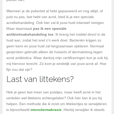
Wanneer je de puberteit al hebt gepasseerd en nog altijd, of
juist nu pas, last hebt van acné, bied ik je een speciale
acnébehandeling. Ook hier zal ik jouw huid intensief reinigen.
Maar daarnaast
pas ik een speciale
antibioticabehandeling toe
. Ik breng het middel direct in de
huid aan, zodat het snel z’n werk doet. Bacteriën krijgen zo
geen kans en jouw huid zal langzaamaan opklaren. Normaal
gesproken gebruikt alleen de huisarts of dermatoloog tegen
acné antibiotica. Maar dankzij mijn certificeringen kun je ook bij
mij hiervoor terecht. Zo kom je eindelijk van jouw acné af. Hoe
fijn zou dat zijn?
Last van littekens?
Heb je geen last meer van puistjes, maar heeft acné in het
verleden wel littekens achtergelaten? Ook hier kan ik jou bij
helpen. Een methode die ik inzet om littekentjes te verwijderen
is bijvoorbeeld
microdermabrasie
. Hierbij verwijder ik steeds