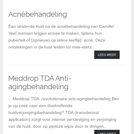
Acnébehandeling
BI
be
Een stralende huid na de acnébehandeling van Camille!
Veel mensen krijgen ermee te maken, tijdens hun
puberteit of (opnieuw) op latere leeftijd: acné. Deze
ontstekingen in de huid leiden tot mee-eters...
LEES MEER
Meddrop TDA Anti-
agingbehandeling
Kl
Meddrop TDA: revolutionaire anti-agingbehandeling Ben
je op zoek naar een doeltreffende
huidverjongingsbehandeling? TDA (transdermal
application) zorgt voor intense versteviging en verjonging
van de huid, door op pijnloze wijze door te dringen...
LEES MEER