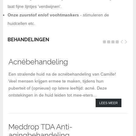
laat fijne lijntjes 'verdwijnen'.
Onze zuurstof en/of vochtmaskers
- stimuleren de
huidcellen etc.
BEHANDELINGEN
Acnébehandeling
BI
be
Een stralende huid na de acnébehandeling van Camille!
Veel mensen krijgen ermee te maken, tijdens hun
puberteit of (opnieuw) op latere leeftijd: acné. Deze
ontstekingen in de huid leiden tot mee-eters...
LEES MEER
Meddrop TDA Anti-
agingbehandeling