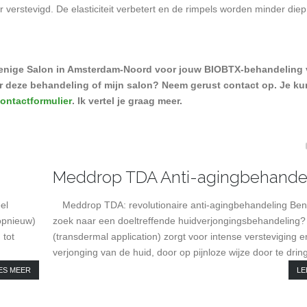
r verstevigd. De elasticiteit verbetert en de rimpels worden minder diep
enige Salon in Amsterdam-Noord voor jouw BIOBTX-behandeling 
r deze behandeling of mijn salon? Neem gerust contact op. Je ku
ontactformulier
. Ik vertel je graag meer.
Meddrop TDA Anti-agingbehande
el
Meddrop TDA: revolutionaire anti-agingbehandeling Ben
opnieuw)
zoek naar een doeltreffende huidverjongingsbehandeling
 tot
(transdermal application) zorgt voor intense versteviging e
verjonging van de huid, door op pijnloze wijze door te dring
ES MEER
LE