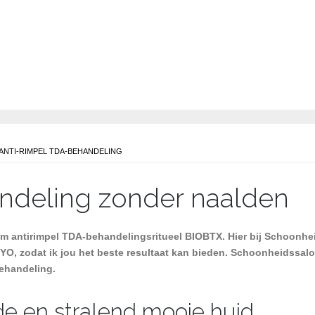
MASSAGE, EPILEREN EN MI
 ANTI-RIMPEL TDA-BEHANDELING
ndeling zonder naalden
antirimpel TDA-behandelingsritueel BIOBTX. Hier bij Schoonhe
O, zodat ik jou het beste resultaat kan bieden. Schoonheidssalo
ehandeling.
e en stralend mooie huid.