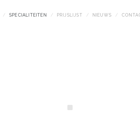
SPECIALITEITEN
PRIJSLIJST
NIEUWS
CONTA
VERZORGT
GESPECIALISTEERD IN FRUI