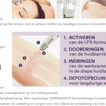
ng
orgt het ervoor, dat de actieve stoffen de huidlagen kunnen binnendri
agen
g
ect
nde massagedruk op het huidoppervlak.
ijke stevigheid terug. Met regelmatige DERMADROP-behandelingen kunne
leren de celdeling en zorgen voor een blijvende verbetering van het ui