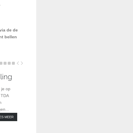
.
via de de
nt bellen
ling
BIOBTX anti-rimpel TDA-behande
 je op
? TDA
n
en...
ES MEER