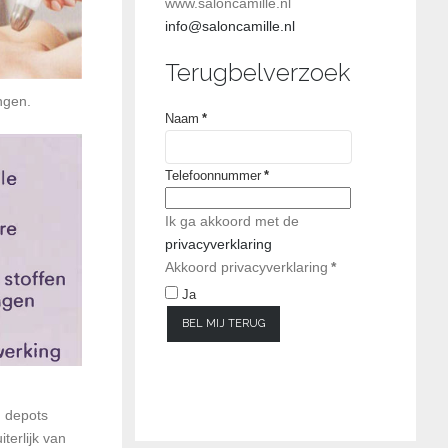
www.saloncamille.nl
info@saloncamille.nl
Terugbelverzoek
ngen.
Naam
*
Telefoonnummer
*
Ik ga akkoord met de
privacyverklaring
Akkoord privacyverklaring
*
Ja
BEL MIJ TERUG
n depots
terlijk van