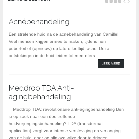
Acnébehandeling
BI
be
Een stralende huid na de acnébehandeling van Camille!
Veel mensen krijgen ermee te maken, tijdens hun
puberteit of (opnieuw) op latere leeftijd: acné. Deze
ontstekingen in de huid leiden tot mee-eters...
LEES MEER
Meddrop TDA Anti-
agingbehandeling
Kl
Meddrop TDA: revolutionaire anti-agingbehandeling Ben
je op zoek naar een doeltreffende
huidverjongingsbehandeling? TDA (transdermal
application) zorgt voor intense versteviging en verjonging
van de huid, door op pijnloze wijze door te dringen...