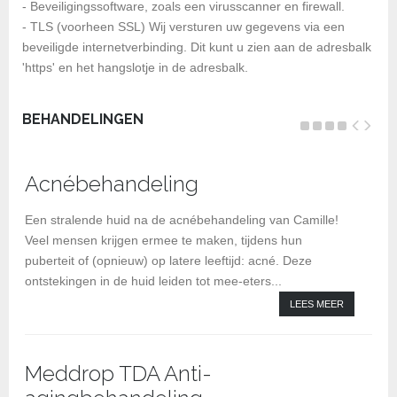
- Beveiligingssoftware, zoals een virusscanner en firewall.
- TLS (voorheen SSL) Wij versturen uw gegevens via een
beveiligde internetverbinding. Dit kunt u zien aan de adresbalk
'https' en het hangslotje in de adresbalk.
BEHANDELINGEN
Acnébehandeling
BI
be
Een stralende huid na de acnébehandeling van Camille!
Veel mensen krijgen ermee te maken, tijdens hun
puberteit of (opnieuw) op latere leeftijd: acné. Deze
ontstekingen in de huid leiden tot mee-eters...
LEES MEER
Meddrop TDA Anti-