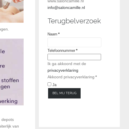
www.saloncamille.nl
info@saloncamille.nl
Terugbelverzoek
ngen.
Naam
*
Telefoonnummer
*
Ik ga akkoord met de
privacyverklaring
Akkoord privacyverklaring
*
Ja
BEL MIJ TERUG
n depots
terlijk van