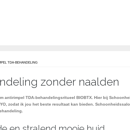
MASSAGE, EPILEREN EN MI
IMPEL TDA-BEHANDELING
ndeling zonder naalden
antirimpel TDA-behandelingsritueel BIOBTX. Hier bij Schoonhe
O, zodat ik jou het beste resultaat kan bieden. Schoonheidssalo
ehandeling.
e en stralend mooie huid.