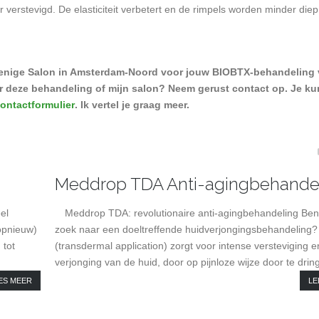
r verstevigd. De elasticiteit verbetert en de rimpels worden minder diep
enige Salon in Amsterdam-Noord voor jouw BIOBTX-behandeling 
r deze behandeling of mijn salon? Neem gerust contact op. Je ku
ontactformulier
. Ik vertel je graag meer.
Meddrop TDA Anti-agingbehande
el
Meddrop TDA: revolutionaire anti-agingbehandeling Ben
opnieuw)
zoek naar een doeltreffende huidverjongingsbehandeling
 tot
(transdermal application) zorgt voor intense versteviging e
verjonging van de huid, door op pijnloze wijze door te dring
ES MEER
LE