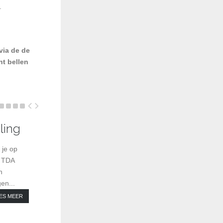
.
via de de
nt bellen
ling
BIOBTX anti-rimpel TDA-behande
 je op
? TDA
n
en...
ES MEER