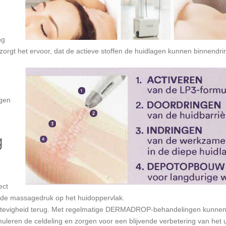
ng
orgt het ervoor, dat de actieve stoffen de huidlagen kunnen binnendri
agen
g
ect
nde massagedruk op het huidoppervlak.
ijke stevigheid terug. Met regelmatige DERMADROP-behandelingen kunne
leren de celdeling en zorgen voor een blijvende verbetering van het ui