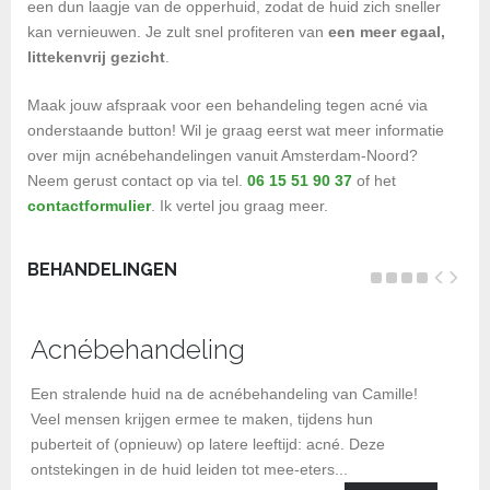
een dun laagje van de opperhuid, zodat de huid zich sneller
kan vernieuwen. Je zult snel profiteren van
een meer egaal,
littekenvrij gezicht
.
Maak jouw afspraak voor een behandeling tegen acné via
onderstaande button! Wil je graag eerst wat meer informatie
over mijn acnébehandelingen vanuit Amsterdam-Noord?
Neem gerust contact op via tel.
06 15 51 90 37
of het
contactformulier
. Ik vertel jou graag meer.
BEHANDELINGEN
Acnébehandeling
BI
be
Een stralende huid na de acnébehandeling van Camille!
Veel mensen krijgen ermee te maken, tijdens hun
puberteit of (opnieuw) op latere leeftijd: acné. Deze
ontstekingen in de huid leiden tot mee-eters...