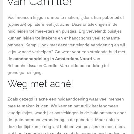
van Camille!
Veel mensen krijgen ermee te maken, tijdens hun puberteit of
(opnieuw) op latere leeftijd: acné. Deze ontstekingen in de
huid leiden tot mee-eters en puistjes. Erg vervelend; puistjes
kunnen leiden tot littekens en er hangt soms veel schaamte
omheen. Kamp jij ook met deze vervelende aandoening en wil
je jouw acné verhelpen? Ga weer voor een stralende huid met
de
acnébehandeling in Amsterdam-Noord
van
Schoonheidssalon Camille. Van milde behandeling tot
grondige reiniging.
Weg met acné!
Zoals gezegd is acné een huidaandoening waar veel mensen
mee te maken krijgen. We kennen natuurlijk het fenomeen
jeugdpuistjes, waarbij er ontstekingen in de huid ontstaan door
de grote hormoonverandering in de puberteit. Maar ook na
deze leeftijd kun je nog last hebben van puistjes en mee-eters.
Het heeft simpelweg te maken met de hormoonhuishouding en