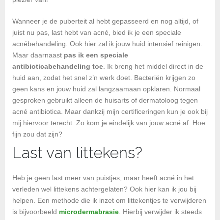
Wanneer je de puberteit al hebt gepasseerd en nog altijd, of
juist nu pas, last hebt van acné, bied ik je een speciale
acnébehandeling. Ook hier zal ik jouw huid intensief reinigen.
Maar daarnaast
pas ik een speciale
antibioticabehandeling toe
. Ik breng het middel direct in de
huid aan, zodat het snel z’n werk doet. Bacteriën krijgen zo
geen kans en jouw huid zal langzaamaan opklaren. Normaal
gesproken gebruikt alleen de huisarts of dermatoloog tegen
acné antibiotica. Maar dankzij mijn certificeringen kun je ook bij
mij hiervoor terecht. Zo kom je eindelijk van jouw acné af. Hoe
fijn zou dat zijn?
Last van littekens?
Heb je geen last meer van puistjes, maar heeft acné in het
verleden wel littekens achtergelaten? Ook hier kan ik jou bij
helpen. Een methode die ik inzet om littekentjes te verwijderen
is bijvoorbeeld
microdermabrasie
. Hierbij verwijder ik steeds