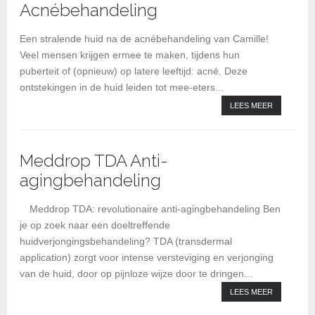
Acnébehandeling
BI
be
Een stralende huid na de acnébehandeling van Camille!
Veel mensen krijgen ermee te maken, tijdens hun
puberteit of (opnieuw) op latere leeftijd: acné. Deze
ontstekingen in de huid leiden tot mee-eters...
LEES MEER
Meddrop TDA Anti-
agingbehandeling
Kl
Meddrop TDA: revolutionaire anti-agingbehandeling Ben
je op zoek naar een doeltreffende
huidverjongingsbehandeling? TDA (transdermal
application) zorgt voor intense versteviging en verjonging
van de huid, door op pijnloze wijze door te dringen...
LEES MEER