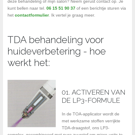
deze behandeling of mijn salon? Neem gerust contact op. Je
kunt bellen naar tel.
06 15 51 90 37
of een berichtje sturen via
het
contactformulier
. Ik vertel je graag meer.
TDA behandeling voor
huideverbetering - hoe
werkt het:
01. ACTIVEREN VAN
DE LP3-FORMULE
In de TOA-applicator wordt de
met werkzame stoffen verrijkte
TDA-draagstof, ons LP3-
complex, gecombineerd met pure zuurstof om micro-units te