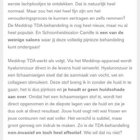
eerste lachplooitjes te ontdekken. Dat is natuurlijk heel
normaal. Maar zou het niet heel fijn zijn om het
verouderingsproces te kunnen vertragen en zelfs remmen?
De Meddrop TDA-behandeling is nog heel nieuw, maar nu al
heel populair. En Schoonheidssalon Camille is
een van de
weinige salons
waar jij deze volledig pijnloze behandeling
kunt ondergaan!
Meddrop TDA werkt als volgt. Via het Meddrop-apparaat wordt
hyaluronzuur direct in de levens huid verwerkt. Hyaluronzuur is
een lichaamseigen eiwit dat de aanmaak van vocht, vet en
collageen stimuleert. Deze stof breng ik in zonder de huid in te
gaan; het is dus pijnloos en
je houdt er geen huidschade
aan over
. Omdat het een lichaamseigen stof is, wordt het
direct opgenomen in de diepste lagen van de huid en zie je
dus ook al direct resultaat. Jouw huid oogt nét wat frisser en
jouw contouren net wat voller. Het verschil is subtiel, maar
groot genoeg om indruk te maken. Zo is de TDA-behandeling
non-invasief en toch heel effectief
. Wie wil dat nu niet?