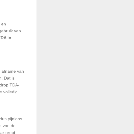
g en
 gebruik van
DA in
de afname van
. Dat is
ddrop TDA-
e volledig
n
dus pijnloos
en van de
aar groot