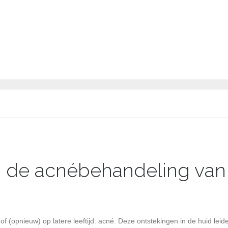
MASSAGE, EPILEREN EN MI
a de acnébehandeling van
f (opnieuw) op latere leeftijd: acné. Deze ontstekingen in de huid leid