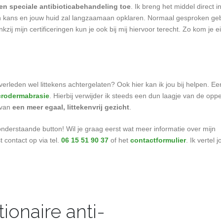
een speciale antibioticabehandeling toe
. Ik breng het middel direct i
een kans en jouw huid zal langzaamaan opklaren. Normaal gesproken geb
ij mijn certificeringen kun je ook bij mij hiervoor terecht. Zo kom je ei
verleden wel littekens achtergelaten? Ook hier kan ik jou bij helpen. 
crodermabrasie
. Hierbij verwijder ik steeds een dun laagje van de opp
 van
een meer egaal, littekenvrij gezicht
.
derstaande button! Wil je graag eerst wat meer informatie over mijn
contact op via tel.
06 15 51 90 37
of het
contactformulier
. Ik vertel 
onaire anti-