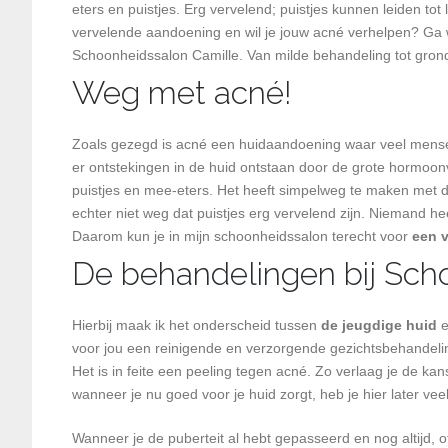
eters en puistjes. Erg vervelend; puistjes kunnen leiden t
vervelende aandoening en wil je jouw acné verhelpen? Ga 
Schoonheidssalon Camille. Van milde behandeling tot grond
Weg met acné!
Zoals gezegd is acné een huidaandoening waar veel mensen
er ontstekingen in de huid ontstaan door de grote hormoonv
puistjes en mee-eters. Het heeft simpelweg te maken met
echter niet weg dat puistjes erg vervelend zijn. Niemand hee
Daarom kun je in mijn schoonheidssalon terecht voor
een 
De behandelingen bij Sch
Hierbij maak ik het onderscheid tussen
de jeugdige huid
e
voor jou een reinigende en verzorgende gezichtsbehandeling 
Het is in feite een peeling tegen acné. Zo verlaag je de kans
wanneer je nu goed voor je huid zorgt, heb je hier later veel
Wanneer je de puberteit al hebt gepasseerd en nog altijd, of