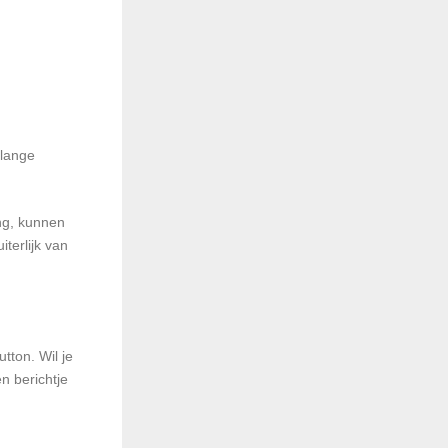
 lange
ing, kunnen
terlijk van
ton. Wil je
n berichtje