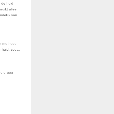
n de huid
ruikt alleen
ndelijk van
Een methode
erhuid, zodat
jou graag