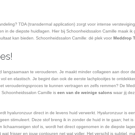
ndeling? TDA (transdermal application) zorgt voor intense verstevigin
gen in de diepste huidlagen. Hier bij Schoonheidssalon Camille maak ik
ultaat kan bieden. Schoonheidssalon Camille: dé plek voor
Meddrop T
es!
e huid langzaamaan te verouderen. Je maakt minder collageen aan door 
l en elastisch. Je begint dan ook de eerste lachplooitjes te ontdekken
 om het verouderingsproces te kunnen vertragen en zelfs remmen? De Me
En Schoonheidssalon Camille is
een van de weinige salons
waar jij dez
dt hyaluronzuur direct in de levens huid verwerkt. Hyaluronzuur is ee
een stimuleert. Deze stof breng ik in zonder de huid in te gaan; het is 
n lichaamseigen stof is, wordt het direct opgenomen in de diepste lag
t wat frisser en jouw contouren net wat voller. Het verschil is subtiel, m