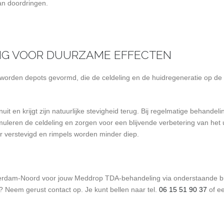
an doordringen.
NG VOOR DUURZAME EFFECTEN
worden depots gevormd, die de celdeling en de huid­regeneratie op de
it en krijgt zijn natuurlijke stevigheid terug. Bij regelmatige behandel
leren de celdeling en zorgen voor een blijvende verbetering van het ui
ar verstevigd en rimpels worden minder diep.
erdam-Noord voor jouw Meddrop TDA-behandeling via onderstaande but
? Neem gerust contact op. Je kunt bellen naar tel.
06 15 51 90 37
of ee