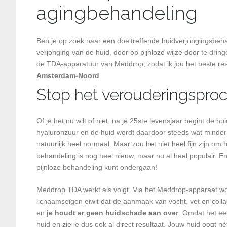
agingbehandeling
Ben je op zoek naar een doeltreffende huidverjongingsbeha
verjonging van de huid, door op pijnloze wijze door te drin
de TDA-apparatuur van Meddrop, zodat ik jou het beste res
Amsterdam-Noord
.
Stop het verouderingsproc
Of je het nu wilt of niet: na je 25ste levensjaar begint d
hyaluronzuur en de huid wordt daardoor steeds wat minder vo
natuurlijk heel normaal. Maar zou het niet heel fijn zijn
behandeling is nog heel nieuw, maar nu al heel populair. 
pijnloze behandeling kunt ondergaan!
Meddrop TDA werkt als volgt. Via het Meddrop-apparaat wor
lichaamseigen eiwit dat de aanmaak van vocht, vet en collag
en
je houdt er geen huidschade aan over
. Omdat het ee
huid en zie je dus ook al direct resultaat. Jouw huid oogt né