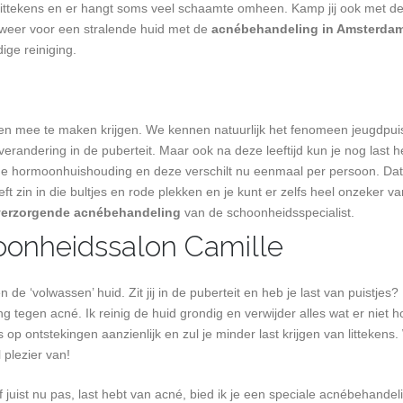
ot littekens en er hangt soms veel schaamte omheen. Kamp jij ook met d
weer voor een stralende huid met de
acnébehandeling in Amsterda
ige reiniging.
 mee te maken krijgen. We kennen natuurlijk het fenomeen jeugdpuist
erandering in de puberteit. Maar ook na deze leeftijd kun je nog last 
 de hormoonhuishouding en deze verschilt nu eenmaal per persoon. Da
ft zin in die bultjes en rode plekken en je kunt er zelfs heel onzeker v
verzorgende acnébehandeling
van de schoonheidsspecialist.
oonheidssalon Camille
n de ‘volwassen’ huid. Zit jij in de puberteit en heb je last van puistjes
tegen acné. Ik reinig de huid grondig en verwijder alles wat er niet hoo
 op ontstekingen aanzienlijk en zul je minder last krijgen van littekens
 plezier van!
 juist nu pas, last hebt van acné, bied ik je een speciale acnébehandel