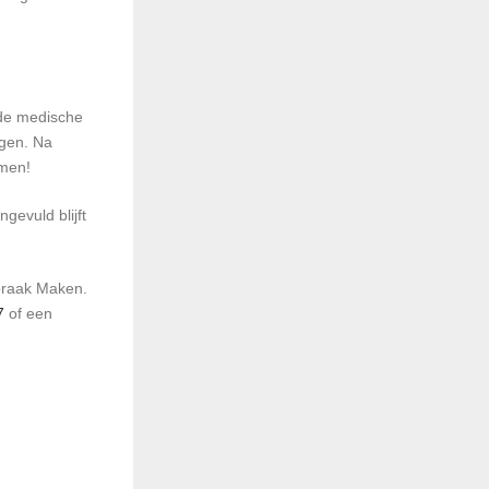
 de medische
agen. Na
mmen!
gevuld blijft
praak Maken.
7
of een