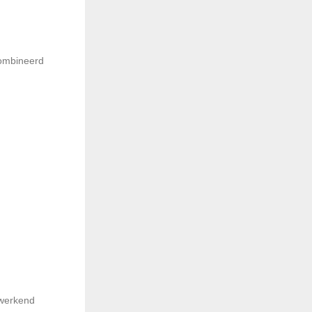
combineerd
pwerkend