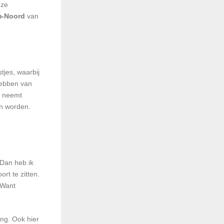
eze
m-Noord
van
jes, waarbij
hebben van
t neemt
an worden.
? Dan heb ik
rt te zitten.
. Want
ing. Ook hier