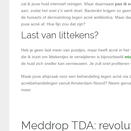
zal ik jouw huid intensief reinigen. Maar daarnaast
pas ik 
aan, zodat het snel z’n werk doet. Bacteriën krijgen zo g
de huisarts of dermatoloog tegen acné antibiotica. Maar dankz
jouw acné af. Hoe fijn zou dat zijn?
Last van littekens?
Heb je geen last meer van puistjes, maar heeft acné in het 
die ik inzet om littekentjes te verwijderen is bijvoorbeeld
mi
de huid zich sneller kan vernieuwen. Je zult snel profiteren
Maak jouw afspraak voor een behandeling tegen acné via on
acnébehandelingen vanuit Amsterdam-Noord? Neem gerust 
meer.
Meddrop TDA: revoluti