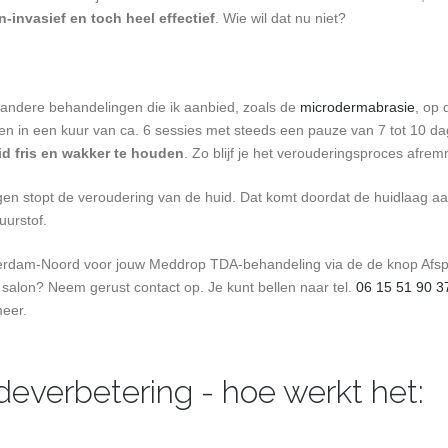
n-invasief en toch heel effectief
. Wie wil dat nu niet?
 andere behandelingen die ik aanbied, zoals de
microdermabrasie
, op
en in een kuur van ca. 6 sessies met steeds een pauze van 7 tot 10 d
id fris en wakker te houden
. Zo blijf je het verouderingsproces afre
n stopt de veroudering van de huid. Dat komt doordat de huidlaag aan
uurstof.
erdam-Noord voor jouw Meddrop TDA-behandeling via de de knop Afs
 salon? Neem gerust contact op. Je kunt bellen naar tel.
06 15 51 90 3
meer.
everbetering - hoe werkt het: